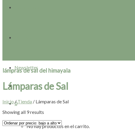
Testimonios
Mi Historia
Lámparas
Newsletter
lámpras de sal del himayala
Lámparas de Sal
Inicio
/
Tienda
/
Lámparas de Sal
0
Showing all 9 results
No hay productos en el carrito.