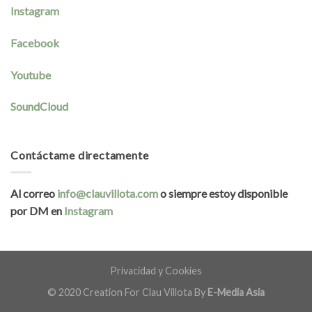
Instagram
Facebook
Youtube
SoundCloud
Contáctame directamente
Al correo
info@clauvillota.com
o siempre estoy disponible
por DM en
Instagram
Privacidad y Cookies
© 2020 Creation For Clau Villota By
E-Media Asia