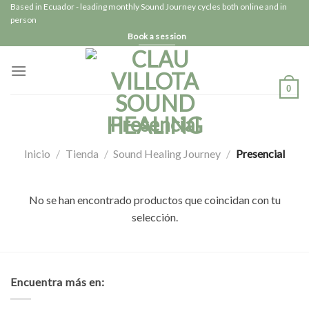
Skip
Based in Ecuador - leading monthly Sound Journey cycles both online and in
person
to
Book a session
content
0
Presencial
Inicio
/
Tienda
/
Sound Healing Journey
/
Presencial
No se han encontrado productos que coincidan con tu
selección.
Encuentra más en: