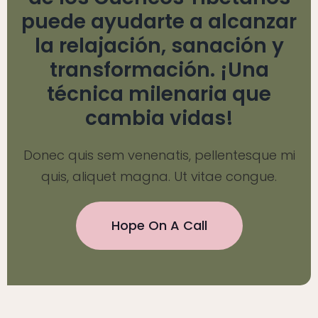
puede ayudarte a alcanzar
la relajación, sanación y
transformación. ¡Una
técnica milenaria que
cambia vidas!
Donec quis sem venenatis, pellentesque mi
quis, aliquet magna. Ut vitae congue.
Hope On A Call