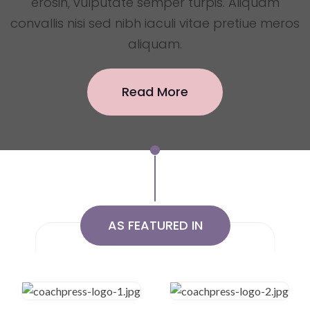
erosin, vulputate semper turpis. Aliquam
convallis nisi sed nibh iaculi vitae pretiue meros
aliquam.
Read More
AS FEATURED IN